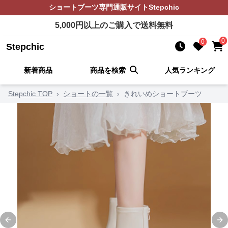
ショートブーツ
専門通販サイト
Stepchic
5,000
円以上のご購入で送料無料
0
0
Stepchic
新着商品
商品を検索
人気ランキング
Stepchic TOP
›
ショートの一覧
›
きれいめショートブーツ
Previous slide
Ne