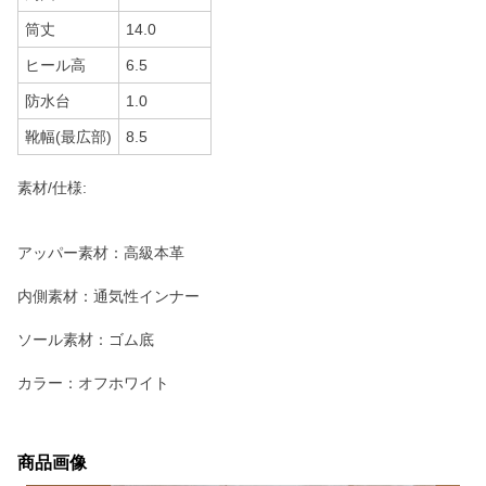
筒丈
14.0
ヒール高
6.5
防水台
1.0
靴幅(最広部)
8.5
素材/仕様:
アッパー素材：高級本革
内側素材：通気性インナー
ソール素材：ゴム底
カラー：オフホワイト
商品画像