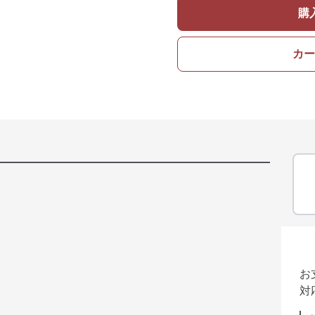
購
カー
お
対