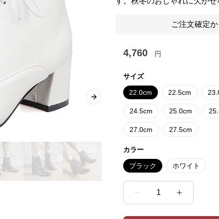
す。秋冬のおしゃれに欠かせ
ご注文確定か
4,760
円
サイズ
22.0cm
22.5cm
23
Next slide
24.5cm
25.0cm
25
27.0cm
27.5cm
カラー
ブラック
ホワイト
1