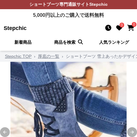
ショートブーツ
専門通販サイト
Stepchic
5,000
円以上のご購入で送料無料
0
0
Stepchic
新着商品
商品を検索
人気ランキング
Stepchic TOP
›
厚底の一覧
›
ショートブーツ 雪上あったかデザイ
Previous slide
Ne