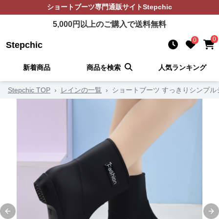
ショートブーツ
専門通販サイト
Stepchic
5,000
円以上のご購入で送料無料
0
0
Stepchic
新着商品
商品を検索
人気ランキング
Stepchic TOP
›
レインの一覧
›
ショートブーツ すっきりシンプル
Previous slide
Ne