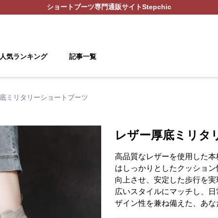
ショートブーツ
専門通販サイト
Stepchic
人気ランキング
記事一覧
底ミリタリーショートブーツ
レザー厚底ミリタ
高品質なレザーを使用した本
はしっかりとしたクッション
向上させ、安定した歩行を実
広いスタイルにマッチし、日
ザイン性を兼ね備えた、あな