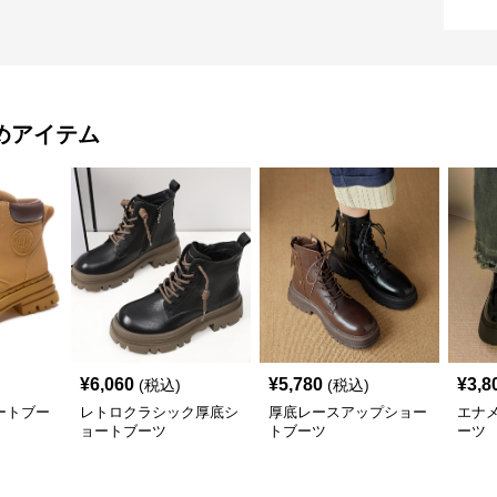
めアイテム
¥
6,060
¥
5,780
¥
3,8
(税込)
(税込)
ートブー
レトロクラシック厚底シ
厚底レースアップショー
エナ
ョートブーツ
トブーツ
ーツ