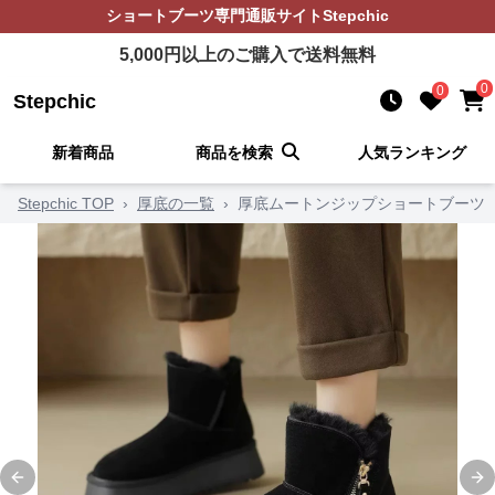
ショートブーツ
専門通販サイト
Stepchic
5,000
円以上のご購入で送料無料
0
0
Stepchic
新着商品
商品を検索
人気ランキング
Stepchic TOP
›
厚底の一覧
›
厚底ムートンジップショートブーツ
Previous slide
Ne