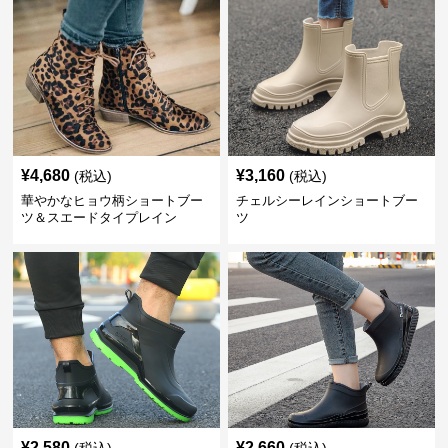
¥
4,680
¥
3,160
(税込)
(税込)
華やかなヒョウ柄ショートブー
チェルシーレインショートブー
ツ＆スエードタイプレイン
ツ
¥
2,580
¥
2,660