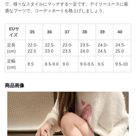
で、様々なスタイルにマッチする一足です。デイリーユースに最
適なブーツで、コーディネートを格上げしましょう。
EUサ
35
36
37
38
39
40
イズ
足長
22.0-
22.5-
23.0-
23.5-
24.0-
24.5-
(cm)
22.5
23.0
23.5
24.0
24.5
25.0
足幅
8.5
8.5-9.0
9.0
9.0-9.5
9.5
9.5-10
(cm)
商品画像