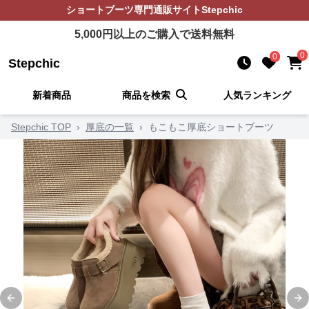
ショートブーツ
専門通販サイト
Stepchic
5,000
円以上のご購入で送料無料
0
0
Stepchic
新着商品
商品を検索
人気ランキング
Stepchic TOP
›
厚底の一覧
›
もこもこ厚底ショートブーツ
Previous slide
Ne