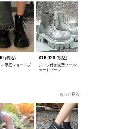
00
¥
16,020
¥
8,920
(税込)
(税込)
(税込)
メル厚底ショートブ
ジップ付き波型ソールシ
シンプル厚底ワークショ
ョートブーツ
ートブーツ
もっと見る