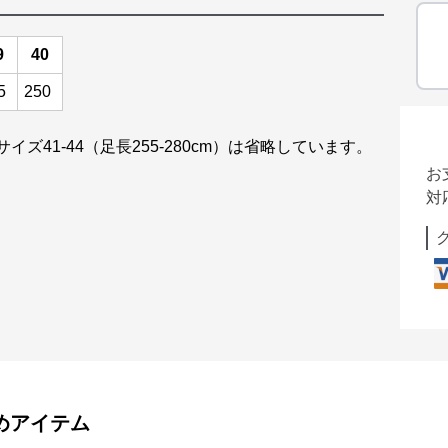
9
40
5
250
イズ41-44（足長255-280cm）は省略しています。
お
対
めアイテム