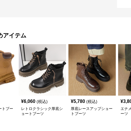
めアイテム
¥
6,060
¥
5,780
¥
3,8
(税込)
(税込)
ートブー
レトロクラシック厚底シ
厚底レースアップショー
エナ
ョートブーツ
トブーツ
ーツ