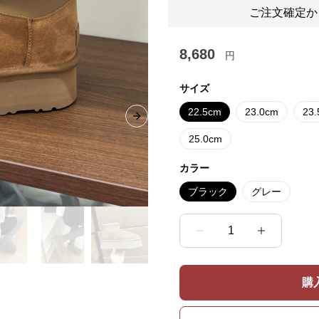
ご注文確定か
8,680
円
サイズ
22.5cm
23.0cm
23
Next slide
25.0cm
カラー
ブラック
グレー
1
購