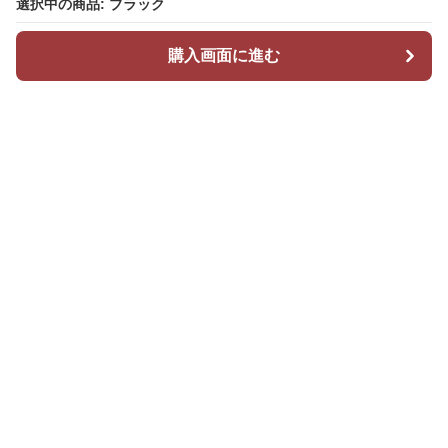
選択中の商品: ブラック
選択中の商品: ブラック
購入画面に進む
購入画面に進む
Stepchic
について
会社概要
利用規約