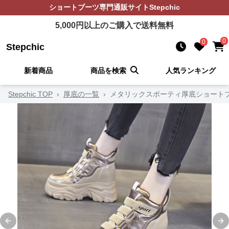
ショートブーツ
専門通販サイト
Stepchic
5,000
円以上のご購入で送料無料
0
0
Stepchic
新着商品
商品を検索
人気ランキング
Stepchic TOP
›
厚底の一覧
›
メタリックスポーティ厚底ショート
Previous slide
Ne