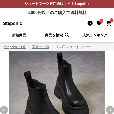
ショートブーツ
専門通販サイト
Stepchic
5,000
円以上のご購入で送料無料
0
0
Stepchic
新着商品
商品を検索
人気ランキング
Stepchic TOP
›
厚底の一覧
›
ゴツ底ショートブーツ
Previous slide
Ne