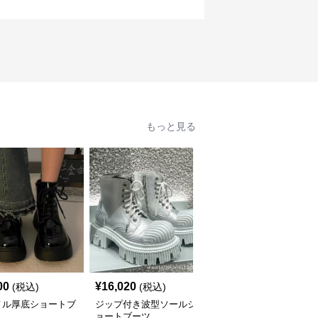
もっと見る
00
¥
16,020
¥
8,920
(税込)
(税込)
(税込)
メル厚底ショートブ
ジップ付き波型ソールシ
シンプル厚底ワークショ
ョートブーツ
ートブーツ