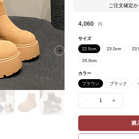
ご注文確定か
4,060
円
サイズ
22.5cm
23.0cm
23
Next slide
25.0cm
カラー
ブラウン
ブラック
1
購