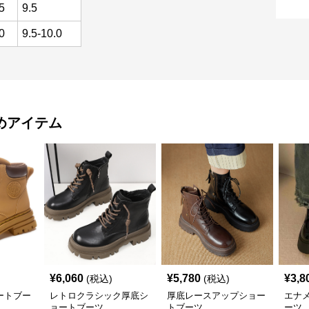
5
9.5
0
9.5-10.0
めアイテム
¥
6,060
¥
5,780
¥
3,8
(税込)
(税込)
ートブー
レトロクラシック厚底シ
厚底レースアップショー
エナ
ョートブーツ
トブーツ
ーツ