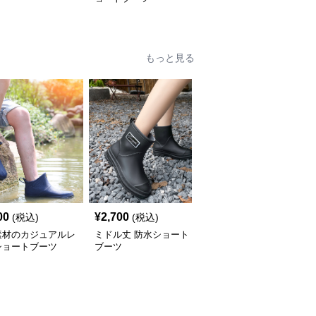
もっと見る
00
¥
2,700
¥
2,460
(税込)
(税込)
(税込)
素材のカジュアルレ
ミドル丈 防水ショート
ショートブーツ すっき
ショートブーツ
ブーツ
りシンプルショートレイ
ン