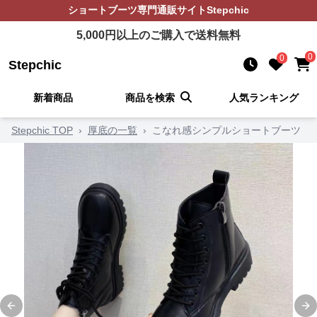
ショートブーツ
専門通販サイト
Stepchic
5,000
円以上のご購入で送料無料
0
0
Stepchic
新着商品
商品を検索
人気ランキング
Stepchic TOP
›
厚底の一覧
›
こなれ感シンプルショートブーツ
Previous slide
Ne