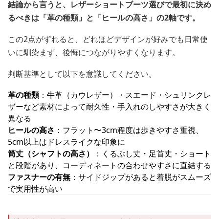
結論から言うと、レザーショートブーツ選びで最初に決め
るべきは「革の種類」と「ヒールの高さ」の2軸です。
この2点がずれると、どれほどデザインが好みでも日常使
いに馴染まず、後悔につながりやすくなります。
判断基準として以下を意識してください。
革の種類
：牛革（カウレザー）・スエード・シュリンクレ
ザーなど素材によって耐久性・手入れのしやすさが大きく
異なる
ヒールの高さ
：フラット〜3cm程度は歩きやすさ重視、
5cm以上はドレスライクな印象に
筒丈（シャフトの高さ）
：くるぶし丈・足首丈・ショート
と段階があり、コーディネートの合わせやすさに直結する
ファスナーの有無
：サイドジップがあると着脱がスムーズ
で実用性が高い