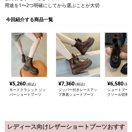
用途を1〜2つ明確にしてから選ぶことが大切
今回紹介する商品一覧
¥
5,260
¥
7,360
¥
6,580
(税込)
(税込)
(税込
モードクラシック ジッ
ジッパー付きレースアッ
ショートブーツ
パーショートブーツ
プ厚底ショートブーツ
クソール切替サ
ブーツ
レディース向けレザーショートブーツおすす