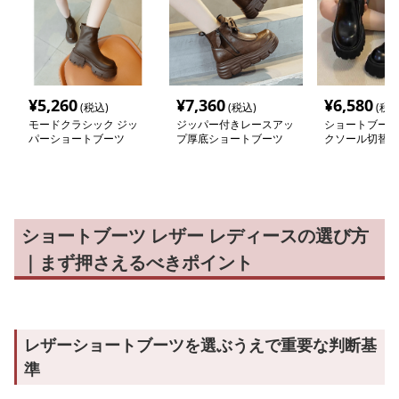
¥
5,260
¥
7,360
¥
6,580
(税込)
(税込)
(税込
モードクラシック ジッ
ジッパー付きレースアッ
ショートブーツ
パーショートブーツ
プ厚底ショートブーツ
クソール切替サ
ブーツ
ショートブーツ レザー レディースの選び方
｜まず押さえるべきポイント
レザーショートブーツを選ぶうえで重要な判断基
準