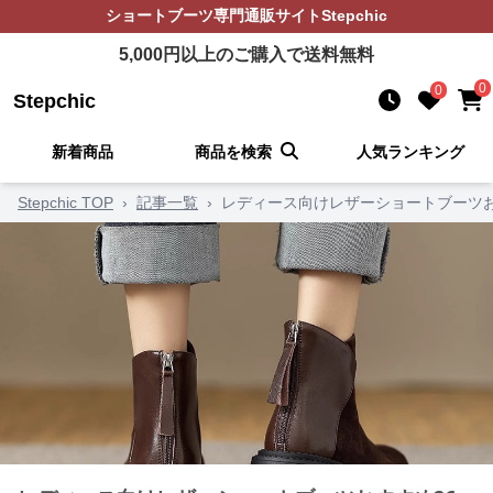
ショートブーツ
専門通販サイト
Stepchic
5,000
円以上のご購入で送料無料
0
0
Stepchic
新着商品
商品を検索
人気ランキング
Stepchic TOP
›
記事一覧
›
レディース向けレザーショートブーツ