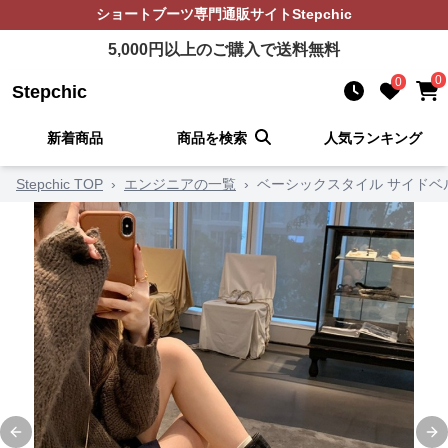
ショートブーツ
専門通販サイト
Stepchic
5,000
円以上のご購入で送料無料
0
0
Stepchic
新着商品
商品を検索
人気ランキング
Stepchic TOP
›
エンジニアの一覧
›
ベーシックスタイル サイドベ
Previous slide
Ne