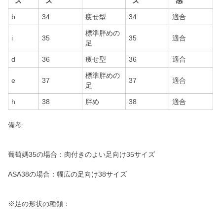
ズ
ズ
ズ
感
b
34
痩せ型
34
適合
標準胖めの
i
35
35
適合
足
d
36
痩せ型
36
適合
標準胖めの
e
37
37
適合
足
h
38
胖め
38
適合
備考:
葡萄媽35の場合：肉付きのよい足向け35サイズ
ASA38の場合：幅広の足向け38サイズ
※足の形状の種類：