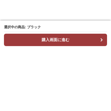
選択中の商品: ブラック
選択中の商品: ブラック
購入画面に進む
購入画面に進む
Stepchic
について