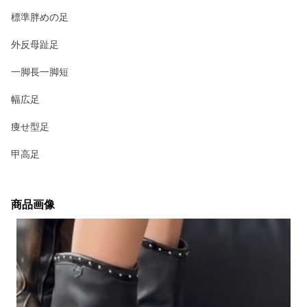
標準胖めの足
外反母趾足
一脚長一脚短
幅広足
痩せ型足
甲高足
商品画像