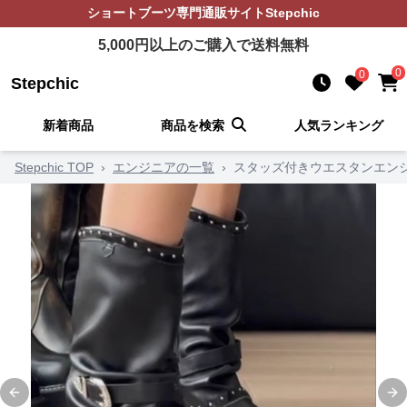
ショートブーツ
専門通販サイト
Stepchic
5,000
円以上のご購入で送料無料
0
0
Stepchic
新着商品
商品を検索
人気ランキング
Stepchic TOP
›
エンジニアの一覧
›
スタッズ付きウエスタンエン
Previous slide
Ne