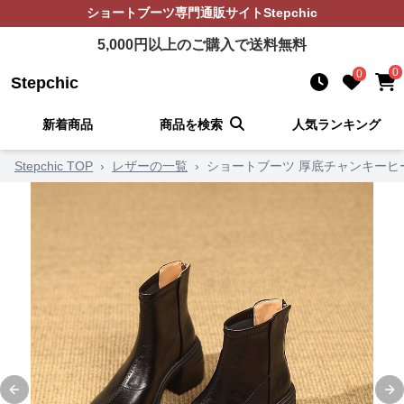
ショートブーツ
専門通販サイト
Stepchic
5,000
円以上のご購入で送料無料
0
0
Stepchic
新着商品
商品を検索
人気ランキング
Stepchic TOP
›
レザーの一覧
›
ショートブーツ 厚底チャンキーヒ
Previous slide
Ne