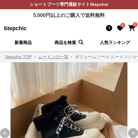
ショートブーツ
専門通販サイト
Stepchic
5,000
円以上のご購入で送料無料
0
0
Stepchic
新着商品
商品を検索
人気ランキング
Stepchic TOP
›
ムートンの一覧
›
ボリュームソール ムートンショ
Previous slide
Ne