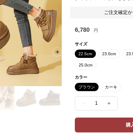
ご注文確定か
6,780
円
サイズ
22.5cm
23.0cm
23
Next slide
25.0cm
カラー
ブラウン
カーキ
1
購