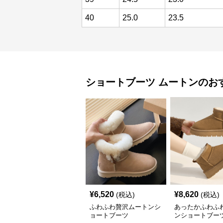
40
25.0
23.5
ショートブーツ
ムートン
のお
¥
6,520
¥
8,620
(税込)
(税込)
ふわふわ贅沢ムートンシ
あったかふわふ
ョートブーツ
ンショートブー