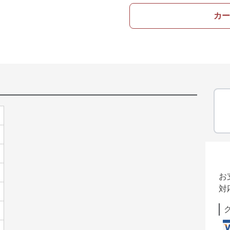
カー
お
対