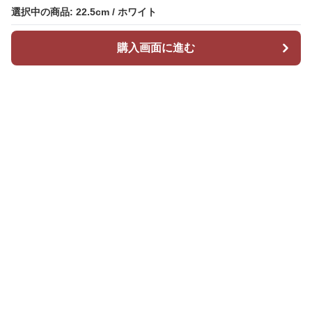
選択中の商品: 22.5cm / ホワイト
選択中の商品: 22.5cm / ホワイト
購入画面に進む
購入画面に進む
Stepchic
について
会社概要
利用規約