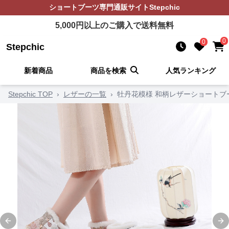
ショートブーツ
専門通販サイト
Stepchic
5,000
円以上のご購入で送料無料
0
0
Stepchic
新着商品
商品を検索
人気ランキング
Stepchic TOP
›
レザーの一覧
›
牡丹花模様 和柄レザーショートブ
Previous slide
Ne