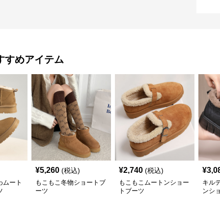
すすめアイテム
¥
5,260
¥
2,740
¥
3,0
(税込)
(税込)
わムート
もこもこ冬物ショートブ
もこもこムートンショー
キル
ツ
ーツ
トブーツ
ンシ