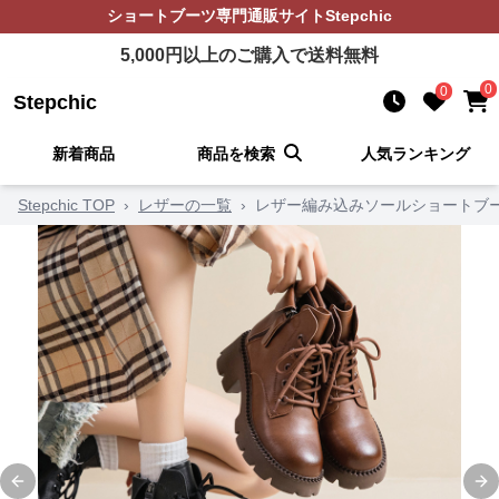
ショートブーツ
専門通販サイト
Stepchic
5,000
円以上のご購入で送料無料
0
0
Stepchic
新着商品
商品を検索
人気ランキング
Stepchic TOP
›
レザーの一覧
›
レザー編み込みソールショートブ
Previous slide
Ne