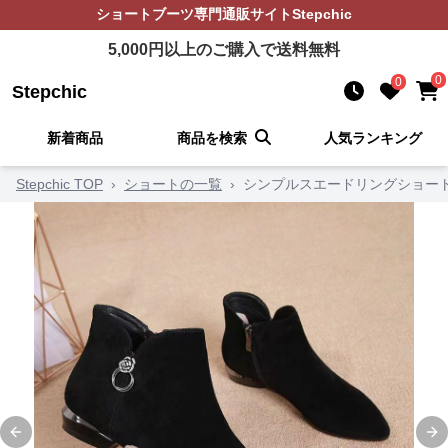
ショートブーツ
専門通販サイト
Stepchic
5,000
円以上のご購入で送料無料
0
0
Stepchic
新着商品
商品を検索
人気ランキング
Stepchic TOP
›
ショートの一覧
›
シンプルスエードリングショー
Previous slide
Ne