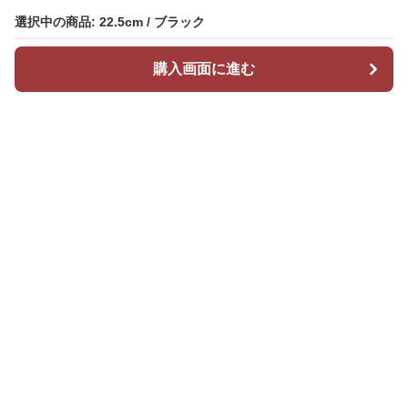
選択中の商品: 22.5cm / ブラック
選択中の商品: 22.5cm / ブラック
購入画面に進む
購入画面に進む
Stepchic
について
会社概要
利用規約