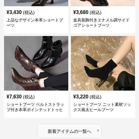
¥
3,430
¥
3,680
(税込)
(税込)
上品なデザイン本革ショートブ
金具装飾付きエナメル調サイド
ーツ
ゴアショートブーツ
¥
7,630
¥
3,220
(税込)
(税込)
ショートブーツ ベルトストラッ
ショートブーツ ニット素材ソッ
プ付き本革ポインテッドトゥヒ
クス風太ヒールブーツ
ールブーツ
›
新着アイテムの一覧へ