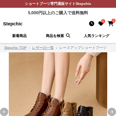
ショートブーツ
専門通販サイト
Stepchic
5,000
円以上のご購入で送料無料
0
0
Stepchic
新着商品
商品を検索
人気ランキング
Stepchic TOP
›
レザーの一覧
›
レースアップショートブーツ
Previous slide
Ne