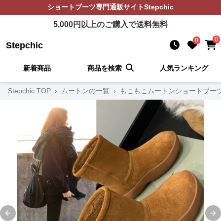
ショートブーツ
専門通販サイト
Stepchic
5,000
円以上のご購入で送料無料
0
0
Stepchic
新着商品
商品を検索
人気ランキング
Stepchic TOP
›
ムートンの一覧
›
もこもこムートンショートブー
Previous slide
Ne