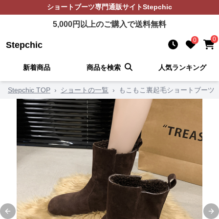
ショートブーツ
専門通販サイト
Stepchic
5,000
円以上のご購入で送料無料
0
0
Stepchic
新着商品
商品を検索
人気ランキング
Stepchic TOP
›
ショートの一覧
›
もこもこ裏起毛ショートブーツ
Previous slide
Ne