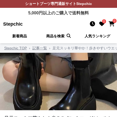
ショートブーツ
専門通販サイト
Stepchic
5,000
円以上のご購入で送料無料
0
0
Stepchic
新着商品
商品を検索
人気ランキング
Stepchic TOP
›
記事一覧
›
足元スッキリ華やか！歩きやすいウエ