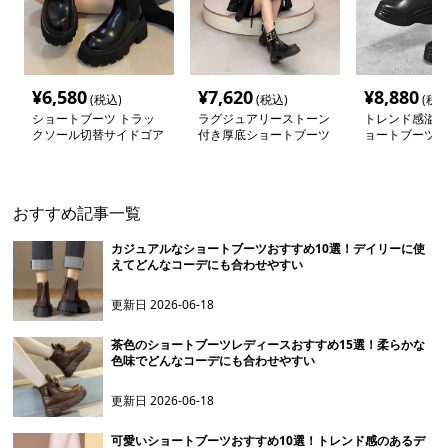
¥
6,580
¥
7,620
¥
8,880
(税込)
(税込)
(税込
ショートブーツ トラッ
ラグジュアリーストーン
トレンド感溢れ
クソール切替サイドゴア
付き厚底ショートブーツ
ョートブーツ
ブーツ
おすすめ記事一覧
カジュアルなショートブーツおすすめ10選！デイリーに使
えてどんなコーデにも合わせやすい
更新日
2026-06-18
茶色のショートブーツレディースおすすめ15選！柔らかな
色味でどんなコーデにも合わせやすい
更新日
2026-06-18
可愛いショートブーツおすすめ10選！トレンド感のあるデ