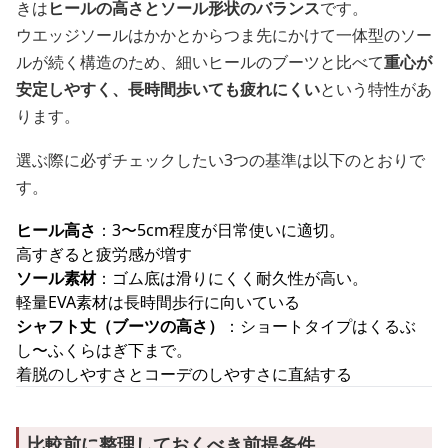
きは
ヒールの高さとソール形状のバランス
です。
ウエッジソールはかかとからつま先にかけて一体型のソー
ルが続く構造のため、細いヒールのブーツと比べて
重心が
安定しやすく、長時間歩いても疲れにくい
という特性があ
ります。
選ぶ際に必ずチェックしたい3つの基準は以下のとおりで
す。
ヒール高さ
：3〜5cm程度が日常使いに適切。
高すぎると疲労感が増す
ソール素材
：ゴム底は滑りにくく耐久性が高い。
軽量EVA素材は長時間歩行に向いている
シャフト丈（ブーツの高さ）
：ショートタイプはくるぶ
し〜ふくらはぎ下まで。
着脱のしやすさとコーデのしやすさに直結する
比較前に整理しておくべき前提条件