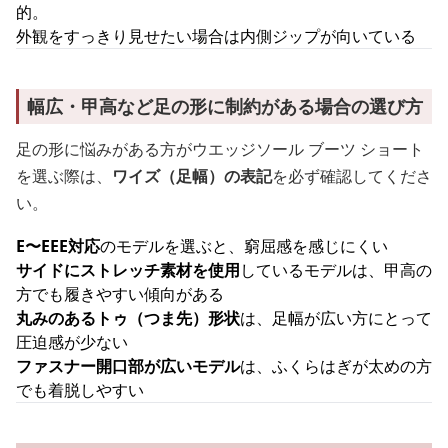
的。
外観をすっきり見せたい場合は内側ジップが向いている
幅広・甲高など足の形に制約がある場合の選び方
足の形に悩みがある方がウエッジソール ブーツ ショート
を選ぶ際は、
ワイズ（足幅）の表記
を必ず確認してくださ
い。
E〜EEE対応
のモデルを選ぶと、窮屈感を感じにくい
サイドにストレッチ素材を使用
しているモデルは、甲高の
方でも履きやすい傾向がある
丸みのあるトゥ（つま先）形状
は、足幅が広い方にとって
圧迫感が少ない
ファスナー開口部が広いモデル
は、ふくらはぎが太めの方
でも着脱しやすい